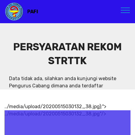
PAFI
PERSYARATAN REKOM
STRTTK
Data tidak ada, silahkan anda kunjungi website
Pengurus Cabang dimana anda terdaftar
../media/upload/20200515030132_38.jpg);">
../media/upload/20200515030132_38.jpg"/>